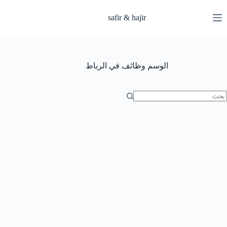
لتجاوز
لى
safir & hajir
لمحتوى
الوسم
وظائف في الرباط
ا
وجد
تائج