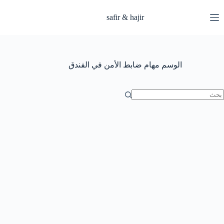
لتجاوز
لى
safir & hajir
لمحتوى
الوسم
مهام ضابط الأمن في الفندق
ا
وجد
تائج