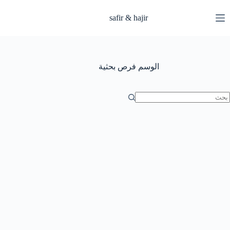
لتجاوز
لى
safir & hajir
لمحتوى
الوسم
فرص بحثية
ا
وجد
تائج