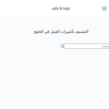
لتجاوز
لى
safir & hajir
لمحتوى
التصنيف
تأشيرات العمل في الخليج
ا
وجد
تائج