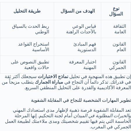
نوع
الهدف من السؤال
طريقة التحليل
السؤال
الثقافة
قياس الوعي
ربط الحدث بالسياق
العامة
بالأحداث الراهنة
الوطني
القانون
فهم المبادئ
استخراج القواعد
العام
الدستورية
الأساسية
القانون
اختبار المعرفة
تطبيق النصوص على
الجمركي
المهنية
حالات واقعية
إن تطبيق هذه المنهجية في تحليل
نماذج الاختبارات
سيجعلك أكثر ثقة
في قدراتك. تذكر دائماً أن النجاح في
مباراة الجمارك
يتطلب مزيجاً من
المعرفة الأكاديمية والقدرة على التحليل المنطقي السريع.
تطوير المهارات الشخصية للنجاح في المقابلة الشفوية
تعد المقابلة الشفوية فرصة ذهبية لإظهار مدى استعدادك المهني
و
الخبرات المطلوبة في الميدان
أمام لجنة التحكيم. إنها المرحلة
الحاسمة التي يتم فيها تقييم شخصيتك ومدى ملاءمتك لطبيعة العمل
الجمركي في المغرب.