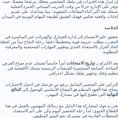
إن إبراز هذه الخبرات في ملفك الشخصي يجعلك مرشحاً مفضلاً، حيث
توفر على الإدارة جزءاً من وقت التدريب الميداني.
الخبرة العملية
تمنحك ثقة أكبر أثناء المقابلات الشفوية، مما يساعدك على تقديم
إجابات واقعية تعكس فهمك العميق لطبيعة المهام اليومية في الميدان.
الخلاصة
تحقيق حلم الانضمام إلى إدارة الجمارك والضرائب غير المباشرة في
المغرب يتطلب عزيمة قوية وتخطيطاً دقيقاً. رحلة النجاح تبدأ من لحظة
اتخاذ القرار بالاستعداد الجدي وتطوير المهارات الشخصية والمعرفية
المطلوبة.
يعد الالتزام بـ
تواريخ الامتحانات
أمراً حاسماً لضمان عدم ضياع الفرص
المتاحة. المتابعة المستمرة للمنصات الرسمية تمنحك الأفضلية في
تنظيم وقتك وتجهيز ملفك بشكل احترافي.
التركيز على التحضير الشامل يرفع من فرصك في اجتياز الاختبارات
بنجاح. هذا الجهد المنظم هو المفتاح الأساسي للوصول إلى
النتائج
النهائية
التي تطمح إليها في مسارك المهني.
نحن ندعوك لمشاركة هذا الدليل مع زملائك المهتمين بالعمل في هذا
القطاع الحيوي. ابدأ رحلة التحضير اليوم وكن على أتم الاستعداد
للمحطات القادمة في مسيرتك نحو التميز الوظيفي.