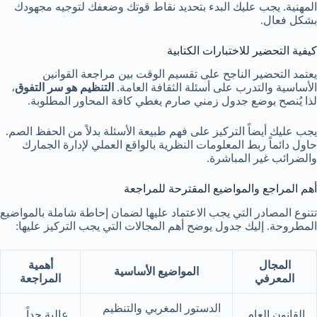
المهنية. يجب عليك البدء بتحديد نقاط قوتك وضعفك لتوجيه مجهودك
بشكل فعال.
كيفية التحضير للاختبارات الكتابية
يعتمد التحضير الناجح على تقسيم الوقت بين مراجعة القوانين
الأساسية والتدرب على أسئلة الثقافة العامة.
التنظيم هو سر التفوق
،
لذا يُنصح بوضع جدول زمني صارم يغطي كافة المحاور المطلوبة.
يجب عليك أيضاً التركيز على فهم طبيعة الأسئلة بدلاً من الحفظ الصم.
حاول دائماً ربط المعلومات النظرية بالواقع العملي لإدارة الجمارك
والضرائب غير المباشرة.
أهم المراجع والمواضيع المقترحة للمراجعة
تتنوع المصادر التي يجب الاعتماد عليها لضمان إحاطة شاملة بالمواضيع
المطروحة. إليك جدول يوضح أهم المجالات التي يجب التركيز عليها:
المجال
أهمية
المواضيع الأساسية
المعرفي
المراجعة
الدستور المغربي والتنظيم
القانون العام
عالية جداً