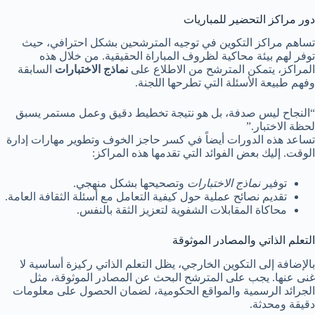
دور مراكز التحضير للمباريات
تساهم مراكز التكوين في توجيه المترشحين بشكل احترافي، حيث
توفر لهم بيئة محاكية لظروف المباراة الحقيقية. من خلال هذه
المراكز، يتمكن المترشح من الاطلاع على
نماذج الاختبارات
السابقة
وفهم طبيعة الأسئلة التي تطرحها اللجنة.
“النجاح ليس صدفة، بل هو نتيجة تخطيط دقيق وعمل مستمر يسبق
لحظة الاختبار.”
تساعد هذه الدورات أيضاً في كسر حاجز الخوف وتطوير مهارات إدارة
الوقت. إليك بعض الفوائد التي تقدمها هذه المراكز:
توفير
نماذج الاختبارات
وتصحيحها بشكل منهجي.
تقديم نصائح عملية حول كيفية التعامل مع أسئلة الثقافة العامة.
محاكاة المقابلات الشفوية لتعزيز الثقة بالنفس.
التعلم الذاتي والمصادر الموثوقة
بالإضافة إلى التكوين الخارجي، يظل التعلم الذاتي ركيزة أساسية لا
غنى عنها. يجب على المترشح البحث عن المصادر الموثوقة، مثل
الجرائد الرسمية والمواقع الحكومية، لضمان الحصول على معلومات
دقيقة ومحدثة.