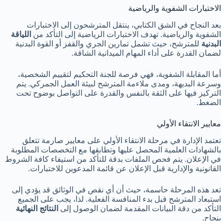
الاختبارات الشفوية والرياضية
بعد النجاح في الشق الكتابي، ينتقل المترشحون إلى الاختبارات
الشفوية والرياضية. تهدف الاختبارات الرياضية إلى التأكد من
اللياقة
البدنية
للمترشح، حيث تشمل تمارين الجري والقفز أو القوة البدنية
لضمان القدرة على أداء المهام الميدانية الشاقة.
أما المقابلة الشفوية، فهي فرصة للجنة التحكيم لتقييم الشخصية،
وسرعة البديهة، ومدى ملاءمة المترشح لبيئة العمل الجمركي. يتم
التركيز فيها على الثقة بالنفس والقدرة على التواصل بوضوح تحت
الضغط.
معايير الانتقاء الأولي
تعتمد الإدارة في مرحلة الانتقاء الأولي على معايير صارمة تتعلق
بالشهادات العلمية المحصل عليها وتطابقها مع التخصصات المطلوبة
في الإعلان. يتم فحص الملفات بدقة للتأكد من استيفاء كافة الشروط
القانونية والإدارية قبل الإعلان عن قائمة المدعوين للاختبارات.
تعد هذه المرحلة حاسمة، حيث أن أي نقص في الوثائق قد يؤدي إلى
استبعاد المترشح قبل بدء المنافسة الفعلية. لذا، يجب على الجميع
التأكد من دقة البيانات المقدمة لضمان الوصول إلى
النتائج النهائية
بنجاح.