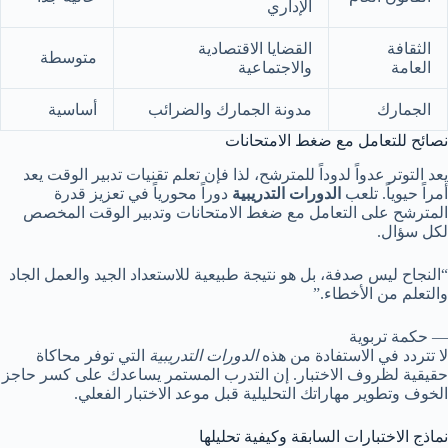
الإداري
الثقافة
القضايا الاقتصادية
متوسطة
العامة
والاجتماعية
الجمارك
مدونة الجمارك والضرائب
أساسية
نصائح للتعامل مع ضغط الامتحانات
يعد التوتر عدواً لدوداً للمترشح، لذا فإن تعلم تقنيات تدبير الوقت يعد
أمراً حيوياً. تلعب
الدورات التدريبية
دوراً محورياً في تعزيز قدرة
المترشح على التعامل مع ضغط الامتحانات وتدبير الوقت المخصص
لكل سؤال.
“النجاح ليس صدفة، بل هو نتيجة طبيعية للاستعداد الجيد والعمل الجاد
والتعلم من الأخطاء.”
— حكمة تربوية
لا تتردد في الاستفادة من هذه
الدورات التدريبية
التي توفر محاكاة
حقيقية لظروف الاختبار. إن التدرب المستمر يساعدك على كسر حاجز
الخوف وتطوير مهاراتك التحليلية قبل موعد الاختبار الفعلي.
نماذج الاختبارات السابقة وكيفية تحليلها