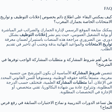
FAQ
كيف يمكنني البقاء على اطلاع دائم بخصوص إعلانات التوظيف و تواريخ
الامتحانات الخاصة بجمارك المغرب؟
يمكنك متابعة الموقع الرسمي لإدارة الجمارك والضرائب غير المباشرة
أو بوابة التشغيل العمومي، حيث يتم نشر
إعلانات التوظيف
بشكل
دوري. من الضروري مراجعة هذه المنصات باستمرار لضمان معرفة
تواريخ الامتحانات
والمواعيد النهائية بدقة وتجنب أي تأخير في تقديم
الطلب.
ما هي أهم شروط المشاركة و متطلبات المشاركة الواجب توفرها في
المترشح؟
تتضمن
شروط المشاركة
الأساسية أن يكون المترشح من جنسية
مغربية، متمتعاً بكافة حقوقه الوطنية، ومستوفياً للسن القانوني المحدد
في الإعلان. أما
متطلبات المشاركة
العلمية، فتختلف حسب الدرجة
المطلوبة، وتتراوح عادة بين شهادة البكالوريا، تقني متخصص، أو
الإجازة في التخصصات المطلوبة.
هل تساعد الدورات التدريبية و نماذج الاختبارات السابقة في رفع فرص
النجاح؟