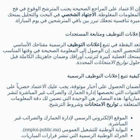
إن الاعتماد على المراجع الصحيحة يجنب المترشح الوقوع في فخ
المعلومات المغلوطة.
الاجتهاد الشخصي
في البحث والتحليل يمنحك
ميزة تنافسية تجعلك تبرز بين باقي المترشحين في يوم المباراة.
إعلانات التوظيف ومتابعة المستجدات
تعد اليقظة في تتبع
إعلانات التوظيف
الرسمية مفتاحك الأساسي
للتحضير الجيد. إن الوصول إلى المعلومة الصحيحة في وقتها المناسب
يمنحك أفضلية كبيرة لترتيب أوراقك وضمان جاهزيتك الكاملة قبل
حلول
تواريخ الامتحانات
المحددة.
كيفية تتبع إعلانات التوظيف الرسمية
لضمان الحصول على أخبار موثوقة، يجب عليك الاعتماد حصرياً على
القنوات التي تخصصها إدارة الجمارك والضرائب غير المباشرة لنشر
مبارياتها. هذه المصادر هي الوحيدة التي تضمن لك دقة المعلومات
المتعلقة بـ
تواريخ الامتحانات
وشروط الترشيح.
الموقع الإلكتروني الرسمي لإدارة الجمارك والضرائب غير
المباشرة.
البوابة الوطنية للتشغيل العمومي (emploi-public.ma).
الجرائد الوطنية الرسمية التي تنشر قرارات المباريات.