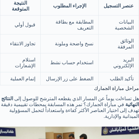
النتيجة
عنصر التسجيل
الإجراء المطلوب
المتوقعة
البيانات
المطابقة مع بطاقة
قبول أولي
الشخصية
التعريف
الوثائق
نسخ واضحة وملونة
تجاوز الانتقاء
المرفقة
البريد
استلام
استخدام حساب نشط
الإلكتروني
الإشعارات
تأكيد الطلب
الضغط على زر الإرسال
إتمام العملية
مراحل مباراة الجمارك
هل تساءلت يوماً عن المسار الذي يقطعه المترشح للوصول إلى
النتائج
النهائية
في مباراة الجمارك؟ تمر هذه المسابقة بمحطات تقييمية دقيقة
تهدف إلى اختيار العناصر الأكثر كفاءة واستعداداً لتحمل المسؤولية
الميدانية والإدارية.