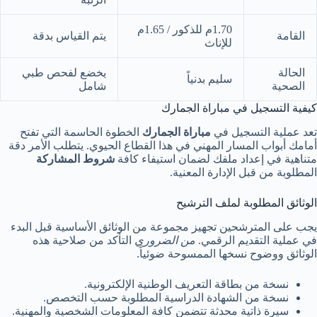
1.70م للذكور / 1.65م
القامة
يتم القياس بدقة
للإناث
الحالة
يخضع لفحص طبي
سليم بدنياً
الصحية
شامل
كيفية التسجيل في مباراة الجمارك
تعد عملية التسجيل في
مباراة الجمارك
الخطوة الحاسمة التي تفتح
أمامك أبواب المسار المهني في هذا القطاع الحيوي. يتطلب الأمر دقة
متناهية في إعداد ملفك لضمان استيفاء كافة
شروط المشاركة
المطلوبة من قبل الإدارة المعنية.
الوثائق المطلوبة لملف الترشيح
يجب على المترشحين تجهيز مجموعة من الوثائق الأساسية قبل البدء
في عملية التقديم الرقمي.
من الضروري
التأكد من صلاحية هذه
الوثائق ووضوح نسخها الممسوحة ضوئياً.
نسخة من بطاقة التعريف الوطنية الإلكترونية.
نسخة من الشهادة الدراسية المطلوبة حسب التخصص.
سيرة ذاتية محدثة تتضمن كافة المعلومات الشخصية والمهنية.