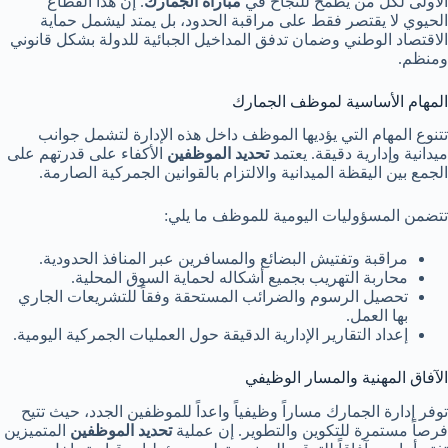
الأولى لكل من يطمح للنجاح في
مباراة الجمارك
. إن هذا القطاع
الحيوي لا يقتصر فقط على مراقبة الحدود، بل يمتد ليشمل حماية
الاقتصاد الوطني وضمان تدفق المداخيل الجبائية للدولة بشكل قانوني
ومنظم.
المهام الأساسية لموظف الجمارك
تتنوع المهام التي يؤديها الموظف داخل هذه الإدارة لتشمل جوانب
ميدانية وإدارية دقيقة. يعتمد
تحديد الموظفين
الأكفاء على قدرتهم على
الجمع بين اليقظة الميدانية والالتزام بالقوانين الجمركية الصارمة.
تتضمن المسؤوليات اليومية للموظف ما يلي:
مراقبة وتفتيش البضائع والمسافرين عبر المنافذ الحدودية.
محاربة التهريب بجميع أشكاله لحماية السوق المحلية.
تحصيل الرسوم والضرائب المستحقة وفقاً للتشريعات الجاري
بها العمل.
إعداد التقارير الإدارية الدقيقة حول العمليات الجمركية اليومية.
الآفاق المهنية والمسار الوظيفي
توفر إدارة الجمارك مساراً وظيفياً واعداً للموظفين الجدد، حيث تتيح
فرصاً مستمرة للتكوين والتطوير. إن عملية
تحديد الموظفين
المتميزين