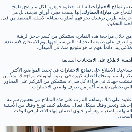
تعتبر
نماذج الاختبارات
السابقة خطوة جوهرية لكل مترشح يطمح
للنجاح في
مباراة الجمارك
. إنها ليست مجرد أوراق قديمة، بل هي
خريطة طريق ترشدك نحو فهم أسلوب صياغة الأسئلة المعتمد من قبل
لجنة التحكيم.
من خلال مراجعة هذه النماذج، ستتمكن من كسر حاجز الرهبة
والتعرف على طبيعة التحديات التي ستواجهها يوم الامتحان.
الاستعداد
الذكي
يبدأ دائماً بفهم ما هو متوقع منك في الميدان.
أهمية الاطلاع على الامتحانات السابقة
يساعدك الاطلاع على
نماذج الاختبارات
في تحديد المواضيع الأكثر
تكراراً، مما يمنحك أفضلية كبيرة في ترتيب أولويات مراجعتك. بدلاً من
تشتيت جهدك في قراءة كل شيء، ستتمكن من التركيز على المحاور
التي تحظى باهتمام أكبر من طرف واضعي الاختبارات.
علاوة على ذلك، يساهم التدرب على هذه النماذج في تحسين سرعة
إجابتك وتدبير وقتك بشكل فعال. ستتعلم كيف توزع وقتك بين الأسئلة
السهلة والصعبة، وهو أمر حيوي لضمان إنهاء الاختبار في الوقت
المحدد.