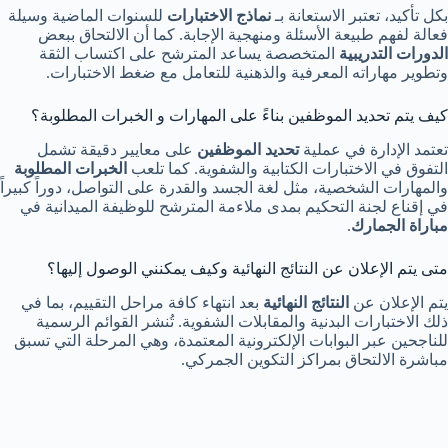
بكل تأكيد، تعتبر الاستعانة بـ
نماذج الاختبارات
للسنوات الماضية وسيلة
فعالة لفهم طبيعة الأسئلة ومنهجية الإجابة. كما أن الالتحاق ببعض
الدورات التدريبية
المتخصصة يساعد المترشح على اكتساب الثقة
وتطوير مهاراته المعرفية والذهنية للتعامل مع ضغط الاختبارات.
كيف يتم تحديد الموظفين بناءً على المهارات و الخبرات المطلوبة؟
تعتمد الإدارة في عملية
تحديد الموظفين
على معايير دقيقة تشمل
التفوق في الاختبارات الكتابية والشفوية. كما تلعب
الخبرات المطلوبة
والمهارات الشخصية، مثل لغة الجسد والقدرة على التواصل، دوراً كبيراً
في إقناع لجنة التحكيم بمدى ملاءمة المترشح للوظيفة الميدانية في
مباراة الجمارك
.
متى يتم الإعلان عن النتائج النهائية وكيف يمكنني الوصول إليها؟
يتم الإعلان عن
النتائج النهائية
بعد انتهاء كافة مراحل التقييم، بما في
ذلك الاختبارات البدنية والمقابلات الشفوية. تُنشر القوائم الرسمية
للناجحين عبر البوابات الإلكترونية المعتمدة، وهي المرحلة التي تسبق
مباشرة الالتحاق بمراكز التكوين الجمركي.