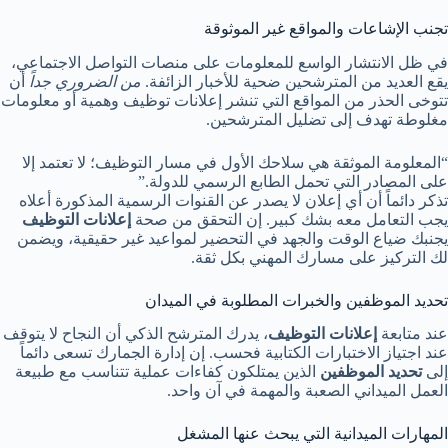
تجنب الإشاعات والمواقع غير الموثوقة
في ظل الانتشار الواسع للمعلومات على منصات التواصل الاجتماعي،
يقع العديد من المترشحين ضحية للأخبار الزائفة.
من الضروري جداً
أن
تتوخى الحذر من المواقع التي تنشر إعلانات توظيف وهمية أو معلومات
مغلوطة تهدف إلى تضليل المترشحين.
“المعلومة الموثقة هي سلاحك الأول في مسار التوظيف؛ لا تعتمد إلا
على المصادر التي تحمل الطابع الرسمي للدولة.”
تذكر دائماً أن أي إعلان لا يصدر عن القنوات الرسمية المذكورة أعلاه
يجب التعامل معه بشك كبير. إن التحقق من صحة
إعلانات التوظيف
يجنبك ضياع الوقت والجهد في التحضير لمواعيد غير حقيقية، ويضمن
لك التركيز على مسارك المهني بكل ثقة.
تحديد الموظفين والخبرات المطلوبة في الميدان
عند متابعة
إعلانات التوظيف
، يدرك المترشح الذكي أن النجاح لا يتوقف
عند اجتياز الاختبارات الكتابية فحسب. إن إدارة الجمارك تسعى دائماً
إلى
تحديد الموظفين
الذين يمتلكون كفاءات عملية تتناسب مع طبيعة
العمل الميداني الصعبة والمهمة في آن واحد.
المهارات الميدانية التي يبحث عنها المشغل