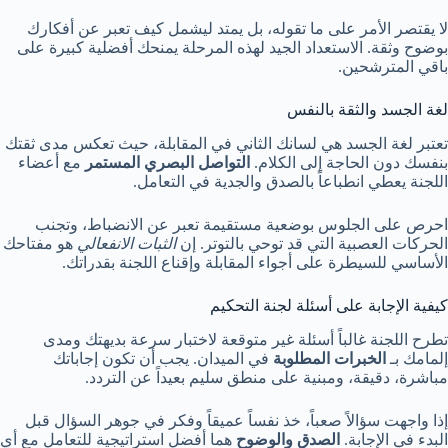
لا يقتصر الأمر على ما تقوله، بل يمتد ليشمل كيف تعبر عن أفكارك
بوضوح وثقة. الاستعداد الجيد لهذه المرحلة يمنحك أفضلية كبيرة على
باقي المترشحين.
لغة الجسد والثقة بالنفس
تعتبر لغة الجسد هي لسانك الثاني في المقابلة، حيث تعكس مدى ثقتك
بنفسك دون الحاجة إلى الكلام.
التواصل البصري المستمر
مع أعضاء
اللجنة يعطي انطباعاً بالصدق والجدية في التعامل.
احرص على الجلوس بوضعية مستقيمة تعبر عن الانضباط، وتجنب
الحركات العصبية التي قد توحي بالتوتر. إن
الثبات الانفعالي
هو مفتاحك
الأساسي للسيطرة على أجواء المقابلة وإقناع اللجنة بقدراتك.
كيفية الإجابة على أسئلة لجنة التحكيم
تطرح اللجنة غالباً أسئلة غير متوقعة لاختبار سرعة بديهتك ومدى
إلمامك بـ
الخبرات المطلوبة
في الميدان. يجب أن تكون إجاباتك
مباشرة، دقيقة، ومبنية على منطق سليم بعيداً عن التردد.
إذا واجهت سؤالاً صعباً، خذ نفساً عميقاً وفكر في جوهر السؤال قبل
البدء في الإجابة.
الصدق والوضوح
هما أفضل استراتيجية للتعامل مع أي