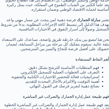
خدمة الوطن والتميز الوظيفي؟ إن الانضمام إلى هذا القطاع الحيوي
يعد حلماً للكثير من الشباب الطموح في المملكة، حيث يمثل ركيزة
أساسية لحماية الاقتصاد الوطني وضمان استقراره.
تعتبر
مباراة الجمارك
فرصة ذهبية لمن يبحث عن مسار مهني واعد.
يهدف هذا الدليل إلى تبسيط كافة الإجراءات المطلوبة، بدءاً من شروط
التسجيل وصولاً إلى أسرار التفوق في الاختبارات التنافسية.
نحن هنا لنضع بين يديك خارطة طريق واضحة
، تساعدك على الاستعداد
بثقة عالية. سنقوم بتفكيك كل مرحلة من مراحل المسابقة، لضمان
حصولك على أفضل فرصة للنجاح والتميز بين المترشحين.
أهم النقاط المستفادة
فهم المتطلبات الأساسية للترشح بشكل دقيق.
التعرف على الخطوات العملية للتسجيل الإلكتروني.
استراتيجيات فعالة للتحضير للاختبارات الكتابية والشفوية.
أهمية التوقيت والالتزام بالآجال المحددة للتقديم.
نصائح ذهبية لتعزيز فرصك في القبول النهائي.
فهم طبيعة عمل إدارة الجمارك والضرائب غير المباشرة
يعد فهم طبيعة عمل إدارة الجمارك والضرائب غير المباشرة الخطوة