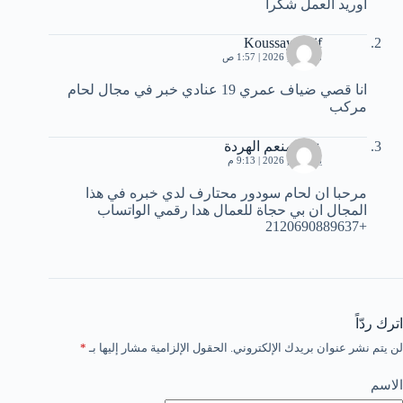
اوريد العمل شكرا
Koussay Daif
مارس 5, 2026 | 1:57 ص
انا قصي ضياف عمري 19 عنادي خبر في مجال لحام
مركب
عبدالمنعم الهردة
يونيو 20, 2026 | 9:13 م
مرحبا ان لحام سودور محتارف لدي خبره في هذا
المجال ان بي حجاة للعمال هدا رقمي الواتساب
+2120690889637
اترك ردّاً
لن يتم نشر عنوان بريدك الإلكتروني.
الحقول الإلزامية مشار إليها بـ
*
الاسم