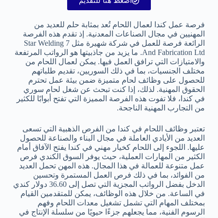
اضغط هنا للتقديم
فرصة عمل كندا لعمال اللحام تُعد بمثابة حلم للعديد من
المهنيين في مجال الصناعات المعدنية. إذ تقدم هذه الفرصة
الرائعة فرصة للعمل في شركة شهيرة مثل 7 Star Welding
And Fabrication Ltd. ما يزيد من جاذبيتها هو الرواتب المرتفعة
والامتيازات التي ترافق العمل فيها. يمكن لعمال اللحام من
مختلف الجنسيات، بما في ذلك السوريين، تقديم طلباتهم
للحصول على وظائف لحام متميزة ضمن بيئة عمل تحترم
الحقوق المهنية. لذلك، إذا كنت تبحث عن شغل لحام سوري
في كندا، فلا تفوت هذه الفرصة المميزة التي تفتح أبوابًا للكثير
من التجارب المهنية الناجحة.
تعتبر وظائف اللحام في كندا من الفرص الذهبية التي تسعى
العديد من الأيادي العاملة في مجال البناء والصناعة للحصول
عليها. اللجوء إلى اللحام كخيار مهني في كندا يفتح الآفاق أمام
الكثير من المهارات العملية، حيث يوفر السوق الكندي فرص
عمل متنوعة للعمالة في هذا المجال. هذه المهن تحمل العديد
من الفوائد، بما في ذلك فرص العمل المستمرة وتحسين
الدخل بفضل الرواتب المجزية التي تصل إلى 36.60 دولار كندي
في الساعة. من خلال هذه الوظائف، يمكن للمتقدمين القيام
بمختلف المهام التي تشمل تشغيل معدات اللحام وفهم
الرسوم الفنية، مما يجعلهم جزءًا حيويًا من سلسلة الإنتاج في