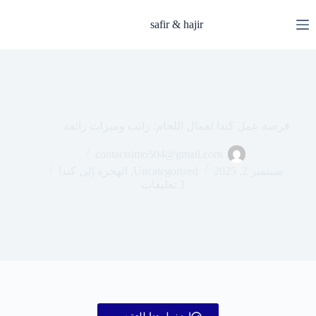
safir & hajir
فرصة عمل كندا لعمال اللحام: راتب وميزات رائعة
contactsimo504@gmail.com
سبتمبر 2, 2025
Uncategorized
,
الهجرة إلى كندا
3 تعليقات