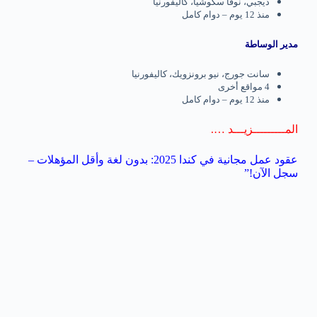
ديجبي، نوفا سكوشيا، كاليفورنيا
منذ 12 يوم – دوام كامل
مدير الوساطة
سانت جورج، نيو برونزويك، كاليفورنيا
4 مواقع أخرى
منذ 12 يوم – دوام كامل
المـــــــــزيـــد ….
عقود عمل مجانية في كندا 2025: بدون لغة وأقل المؤهلات –
سجل الآن!”