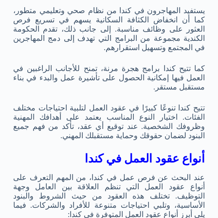
يستفيد المهاجرون في كندا من نظام صحي وتعليمي متطور،
كما أن انخفاض الكثافة السكانية يسهم في تسريع فرص
العثور على وظائف مناسبة. إلى جانب ذلك، تقدم الحكومة
الكندية مجموعة من البرامج التي تهدف إلى دمج المهاجرين
في المجتمع وتسهيل استقرارهم.
كما تتيح كندا برامج هجرة مرنة، تمنح للأجانب الراغبين في
العمل فيها إمكانية الحصول على تأشيرة عمل والبدء في بناء
مستقبل مستقر.
تتيح كندا تنوعًا كبيرًا في عقود العمل لتلبية احتياجات مختلف
الفئات. اختيار النوع المناسب يعتمد على أهدافك المهنية
وظروفك الشخصية. عند توقيع أي عقد، تأكد من فهم جميع
البنود لضمان حقوقك وحماية مستقبلك المهني.
أنواع عقود العمل في كندا
عند البحث عن فرص عمل في كندا، من المهم التعرف على
أنواع عقود العمل التي تنظم العلاقة بين العامل وجهة
التوظيف. تختلف هذه العقود من حيث الشروط والبنود
الأساسية، وتلبي احتياجات متنوعة للأفراد والشركات. فيما
يلي أبرز أنواع عقود العمل المتوفرة في كندا: