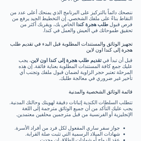
ننصحك دائماً بالتركيز على البرنامج الذي يمنحك أعلى عدد من
النقاط بناءً على ملفك الشخصي. إن التخطيط الجيد يرفع من
فرص قبول
طلب هجرة كندا
الخاص بك، ويقربك أكثر من
تحقيق طموحاتك في العيش والعمل في كندا.
تجهيز الوثائق والمستندات المطلوبة قبل البدء في تقديم طلب
هجرة إلى كندا اون لاين
قبل أن تبدأ في
تقديم طلب هجرة إلى كندا اون لاين
، يجب
عليك جمع كافة المستندات المطلوبة بعناية فائقة. إن هذه
المرحلة تعتبر حجر الزاوية لضمان قبول ملفك وتجنب أي
تأخير غير ضروري في معالجة طلبك.
قائمة الوثائق الشخصية والمدنية
تتطلب السلطات الكندية إثباتات دقيقة لهويتك وحالتك المدنية.
يجب عليك التأكد من أن جميع الوثائق مترجمة إلى اللغة
الإنجليزية أو الفرنسية من قبل مترجمين محلفين معتمدين.
جواز سفر ساري المفعول لكل فرد من أفراد الأسرة.
شهادات الميلاد الرسمية التي تثبت صلة القرابة.
عقد الزواج أو شهادات الطلاق إن وجدت.