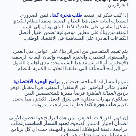
الجزائريين
إذا كنت تفكر في تقديم
طلب هجرة كندا
، فمن الضروري
استيعاب آليات عمل هذا النظام المعقد. يعتمد النظام الكندي
بشكل أساسي على
نظام النقاط
، الذي يهدف إلى تقييم
المتقدمين بناءً على معايير موضوعية تضمن اختيار أفضل
الكفاءات القادرة على المساهمة في الاقتصاد الوطني.
يتم تقييم المتقدمين من الجزائر بناءً على عوامل مثل العمر،
والمستوى التعليمي، والخبرة المهنية، وإتقان اللغات الرسمية
(الإنجليزية أو الفرنسية). هذا التقييم يحدد مدى أهليتك للقبول
في البرامج المختلفة التي تطلقها الحكومة الكندية بانتظام.
تتنوع المسارات المتاحة، حيث تبرز
برامج الهجرة الاقتصادية
كخيار مثالي للباحثين عن الاستقرار المهني. في المقابل، توفر
برامج العمالة الماهرة
فرصاً مميزة للمتخصصين الذين
يمتلكون مهارات مطلوبة في سوق العمل الكندي، مما يجعل
تقديم
طلب هجرة كندا
خطوة استراتيجية مدروسة.
إن فهم الفروقات الجوهرية بين هذه البرامج هو الخطوة الأولى
لضمان اختيار المسار الصحيح.
تحديد المسار المناسب
يتطلب
مراجعة دقيقة لمؤهلاتك العلمية والمهنية، حيث أن كل برنامج
له متطلبات خاصة تختلف عن الآخر.