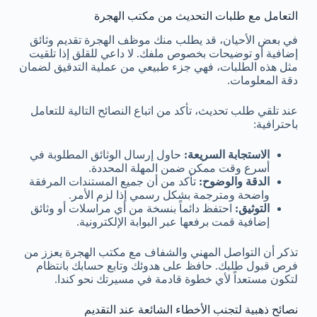
التعامل مع طلبات التحديث من مكتب الهجرة
في بعض الأحيان، قد يطلب منك موظف الهجرة تقديم وثائق
إضافية أو توضيحات بخصوص ملفك. لا داعي للقلق إذا تلقيت
مثل هذه الطلبات، فهي جزء طبيعي من عملية التدقيق لضمان
دقة المعلومات.
عند تلقي طلب تحديث، تأكد من اتباع النصائح التالية للتعامل
باحترافية:
الاستجابة السريعة:
حاول إرسال الوثائق المطلوبة في
أسرع وقت ممكن ضمن المهلة المحددة.
الدقة والوضوح:
تأكد من أن جميع المستندات المرفقة
واضحة ومترجمة بشكل رسمي إذا لزم الأمر.
التوثيق:
احتفظ دائماً بنسخة من أي مراسلات أو وثائق
إضافية قمت برفعها عبر البوابة الإلكترونية.
تذكر أن التواصل المهني والشفاف مع مكتب الهجرة يعزز من
فرص قبول طلبك. حافظ على هدوئك وتابع حسابك بانتظام
لتكون مستعداً لأي خطوة قادمة في مسيرتك نحو كندا.
نصائح ذهبية لتجنب الأخطاء الشائعة عند التقديم