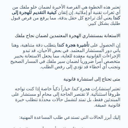
تعتبر هذه الخطوة هي الفرصة الأخيرة لضمان خلو ملفك من
أي ثغرات تقنية أو إملائية. إن إتقان
كيفية التقديم للهجرة إلى
كندا
يعني أنك تراجع كل حقل بدقة، مما يرفع من فرص قبول
طلبك بشكل كبير.
الاستعانة بمستشاري الهجرة المعتمدين لضمان نجاح ملفك
إن الحصول على
تأشيرة هجرة كندا
يتطلب دقة متناهية، وهنا
يأتي دور المستشار المعتمد. في بعض الأحيان، قد تبدو
الإجراءات القانونية معقدة للغاية، مما يجعل الاستعانة بخبير
متخصص أمراً ضرورياً لضمان سير ملفك في المسار الصحيح
وتجنب أي أخطاء قد تؤدي إلى رفض الطلب.
متى تحتاج إلى استشارة قانونية
تعتبر
استشارات هجرة كندا
خياراً ذكياً خاصة إذا كنت تواجه
ظروفاً استثنائية. لا تقتصر الحاجة إلى محامٍ أو مستشار على
المبتدئين فقط، بل تمتد لتشمل حالات محددة تتطلب خبرة
قانونية عميقة.
إليك أبرز الحالات التي تستدعي طلب المساعدة المهنية: