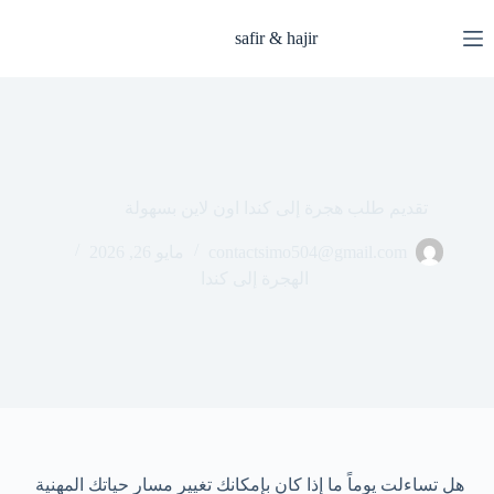
safir & hajir
تقديم طلب هجرة إلى كندا اون لاين بسهولة
contactsimo504@gmail.com
مايو 26, 2026
الهجرة إلى كندا
هل تساءلت يوماً ما إذا كان بإمكانك تغيير مسار حياتك المهنية