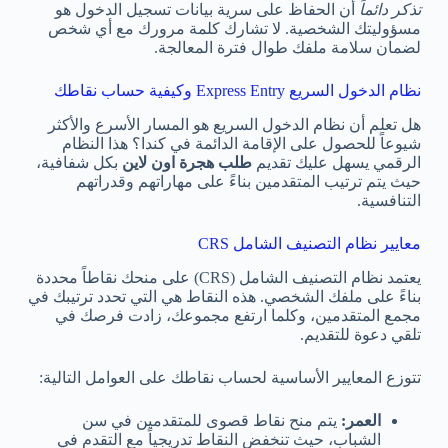
تذكر دائماً
أن الحفاظ على سرية بيانات تسجيل الدخول هو
مسؤوليتك الشخصية. لا تشارك كلمة مرورك مع أي شخص
لضمان سلامة ملفك طوال فترة المعالجة.
نظام الدخول السريع Express Entry وكيفية حساب نقاطك
هل تعلم أن نظام الدخول السريع هو المسار الأسرع والأكثر
شيوعاً للحصول على الإقامة الدائمة في كندا؟ هذا النظام
الرقمي يسهل عليك تقديم
طلب هجرة اون لاين
بكل شفافية،
حيث يتم ترتيب المتقدمين بناءً على مهاراتهم وقدراتهم
التنافسية.
معايير نظام التصنيف الشامل CRS
يعتمد نظام التصنيف الشامل (CRS) على منحك نقاطاً محددة
بناءً على ملفك الشخصي. هذه النقاط هي التي تحدد ترتيبك في
مجمع المتقدمين، وكلما ارتفع مجموعك، زادت فرصك في
تلقي دعوة للتقديم.
تتوزع المعايير الأساسية لحساب نقاطك على العوامل التالية:
العمر:
يتم منح نقاط قصوى للمتقدمين في سن
الشباب، حيث تنخفض النقاط تدريجياً مع التقدم في