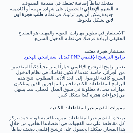
يمنحك نقاطاً إضافية تضعك في مقدمة الصفوف.
التعليم الإضافي:
الحصول على شهادة مهنية أو أكاديمية
جديدة يمكن أن يغير ترتيبك في نظام
طلب هجرة اون
لاين
بشكل ملحوظ.
“الاستثمار في تطوير مهاراتك اللغوية والمهنية هو المفتاح
الحقيقي لزيادة فرصك في نظام الدخول السريع.”
مستشار هجرة معتمد
برامج الترشيح الإقليمي PNP كبديل استراتيجي للهجرة
تعتبر برامج الترشيح الإقليمي خياراً استراتيجياً ذكياً للمتقدمين
من الجزائر، خاصة عندما لا تكون نقاطك في نظام الدخول
السريع كافية للوصول إلى الحد الأدنى المطلوب. تتيح هذه
البرامج للمقاطعات الكندية اختيار المهاجرين الذين يمتلكون
مهارات محددة مطلوبة في سوق العمل المحلي، مما يسهل
من
إجراءات هجرة كندا
بشكل كبير.
مميزات التقديم عبر المقاطعات الكندية
يمنحك التقديم عبر المقاطعات ميزة تنافسية قوية، حيث تركز
كل مقاطعة على سد الفجوات في اقتصادها الخاص. من خلال
هذا المسار، يمكنك الحصول على ترشيح إقليمي يضيف نقاطاً