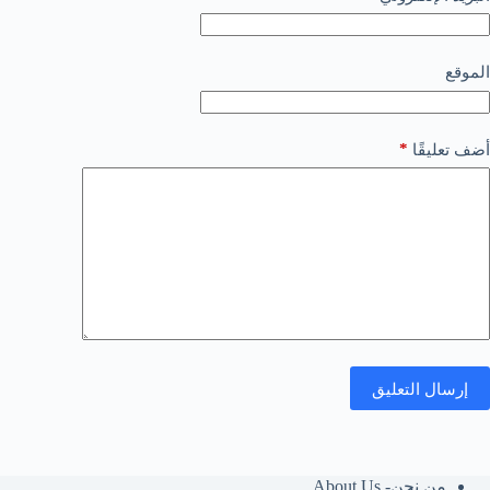
الموقع
*
أضف تعليقًا
إرسال التعليق
من نحن- About Us