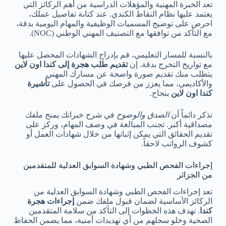
تعد الخبرة المهنية والمؤهلات الدراسية من أهم الركائز التي
يعتمد عليها نظام النقاط الكندي. عند كتابة تفاصيل عملك،
احرص على توضيح المسميات الوظيفية والمهام اليومية بدقة،
مع التأكد من توافقها مع التصنيف المهني الوطني (NOC).
بالنسبة للمسار التعليمي، قم بإدراج الشهادات المحصل عليها
مع تواريخ التخرج بدقة. إن
تقديم طلب هجرة إلى كندا اون لاين
يتطلب منك تقديم صورة واضحة عن مسارك المهني
والأكاديمي، مما يعزز من فرصك في الحصول على
تأشيرة
كندا اون لاين
بنجاح.
تذكر دائماً أن
الصدق والوضوح
في شرح خبراتك يمنح ملفك
مصداقية أكبر. تجنب المبالغة في وصف المهام، وركز على
تقديم الحقائق التي يمكن إثباتها من خلال شهادات العمل أو
كشوف الرواتب لاحقاً.
إجراءات الفحص الطبي وشهادة السوابق العدلية للمتقدمين
من الجزائر
تعد إجراءات الفحص الطبي وشهادة السوابق العدلية من
الركائز الأساسية لضمان قبول ملفك ضمن
إجراءات هجرة
كندا
. تهدف هذه الخطوات إلى التأكد من سلامة المتقدمين
الصحية وخلو سجلهم من أي تهديدات أمنية، مما يضمن الحفاظ