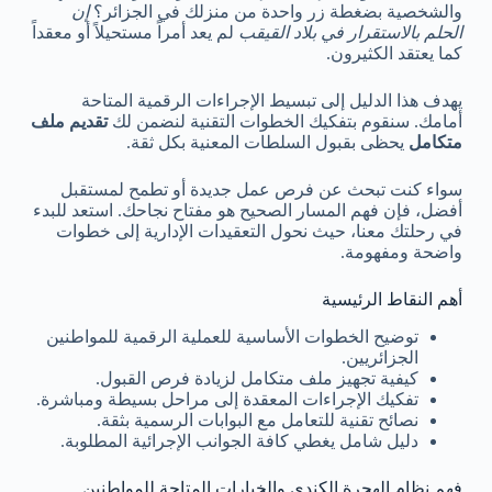
والشخصية بضغطة زر واحدة من منزلك في الجزائر؟
إن
الحلم بالاستقرار في بلاد القيقب
لم يعد أمراً مستحيلاً أو معقداً
كما يعتقد الكثيرون.
يهدف هذا الدليل إلى تبسيط الإجراءات الرقمية المتاحة
أمامك. سنقوم بتفكيك الخطوات التقنية لنضمن لك
تقديم ملف
متكامل
يحظى بقبول السلطات المعنية بكل ثقة.
سواء كنت تبحث عن فرص عمل جديدة أو تطمح لمستقبل
أفضل، فإن فهم المسار الصحيح هو مفتاح نجاحك. استعد للبدء
في رحلتك معنا، حيث نحول التعقيدات الإدارية إلى خطوات
واضحة ومفهومة.
أهم النقاط الرئيسية
توضيح الخطوات الأساسية للعملية الرقمية للمواطنين
الجزائريين.
كيفية تجهيز ملف متكامل لزيادة فرص القبول.
تفكيك الإجراءات المعقدة إلى مراحل بسيطة ومباشرة.
نصائح تقنية للتعامل مع البوابات الرسمية بثقة.
دليل شامل يغطي كافة الجوانب الإجرائية المطلوبة.
فهم نظام الهجرة الكندي والخيارات المتاحة للمواطنين