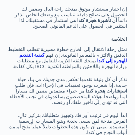
إن اختيار مستشار موثوق يمنحك راحة البال ويضمن لك
الحصول على نصائح دقيقة تتناسب مع وضعك الخاص. تذكر
دائماً أن
تأشيرة هجرة كندا
هي استثمار في مستقبلك، لذا
استثمر في الحصول على الدعم القانوني الصحيح.
الخلاصة
تمثل رحلة الانتقال إلى الخارج خطوة مصيرية تتطلب التخطيط
الدقيق والالتزام بالمعايير القانونية. إن فهم
كيفية التقديم
للهجرة إلى كندا
يمنحك الثقة اللازمة للتعامل مع متطلبات
وزارة الهجرة واللاجئين والمواطنة الكندية IRCC بكل كفاءة.
تذكر أن كل وثيقة تقدمها تعكس مدى جديتك في بناء حياة
جديدة. إذا شعرت بوجود تعقيدات في الإجراءات، فإن طلب
استشارات هجرة كندا
من خبراء معتمدين يضمن لك مساراً
آمناً وواضحاً. هؤلاء المتخصصون يساعدونك في تجنب الأخطاء
التي قد تؤدي إلى تأخير ملفك أو رفضه.
ابدأ اليوم في ترتيب أوراقك وتجهيز متطلباتك بتركيز عالٍ.
الفرص متاحة لمن يسعى بجدية ويتبع المسارات الرسمية
المعتمدة. نتمنى أن تكون هذه الخطوات دليلاً عملياً يفتح أمامك
أبواب النجاح في كندا.