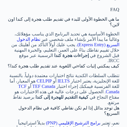
FAQ
ما هي الخطوة الأولى للبدء في تقديم طلب هجرة إلى كندا اون
لاين؟
الخطوة الأساسية هي تحديد البرنامج الذي يناسب مؤهلاتك،
وغالباً ما يبدأ الأمر بإنشاء ملف شخصي عبر
نظام الدخول
السريع (Express Entry).
يجب عليك أولاً التأكد من أهليتك من
خلال تقييم نقاطك بناءً على العمر، التعليم، والخبرة المهنية
قبل الشروع في
إجراءات هجرة كندا
الرسمية عبر موقع
IRCC.
كيف يمكنني إثبات كفاءتي اللغوية عند تقديم طلب هجرة كندا؟
تتطلب السلطات الكندية نتائج اختبارات معتمدة دولياً. بالنسبة
للغة الإنجليزية، يعتبر اختبار
IELTS
أو
CELPIP
هو المعيار، أما
للغة الفرنسية فيمكنك إجراء اختبار
TEF Canada
أو
TCF
Canada
. الحصول على درجات عالية في هذه الاختبارات هو
مفتاح النجاح في
كيفية التقديم للهجرة إلى كندا
برصيد نقاط
مرتفع.
هل توجد بدائل إذا لم تكن نقاطي كافية في نظام الدخول
السريع؟
نعم، تعتبر
برامج الترشيح الإقليمي (PNP)
بديلاً استراتيجياً