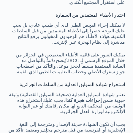
على استقرار المجتمع الكندي.
اختيار الأطباء المعتمدين من السفارة
لا يمكنك إجراء الفحص الطبي لدى أي طبيب عادي، بل يجب
عليك التوجه حصراً إلى الأطباء المعتمدين من قبل السلطات
الكندية. هؤلاء الأطباء هم الوحيدون المخولون برفع النتائج
مباشرة إلى نظام الهجرة عبر الإنترنت.
يمكنك العثور على قائمة الأطباء المعتمدين في الجزائر من
خلال الموقع الرسمي لـ IRCC.
يُنصح دائماً
بالتواصل مع
العيادة المعتمدة مسبقاً لحجز موعد، والتأكد من اصطحاب
جواز سفرك الأصلي وخطاب التعليمات الطبي الذي تلقيته.
استخراج شهادة السوابق العدلية من السلطات الجزائرية
تعتبر شهادة السوابق العدلية (صحيفة السوابق القضائية) وثيقة
حيوية ضمن
إجراءات هجرة كندا
. يجب عليك استخراج هذه
الوثيقة من المحكمة التابع لها مكان إقامتك أو عبر البوابة
الإلكترونية لوزارة العدل الجزائرية.
يجب أن تكون الشهادة حديثة الإصدار ومترجمة إلى اللغة
الإنجليزية أو الفرنسية من قبل مترجم محلف ومعتمد.
تأكد من