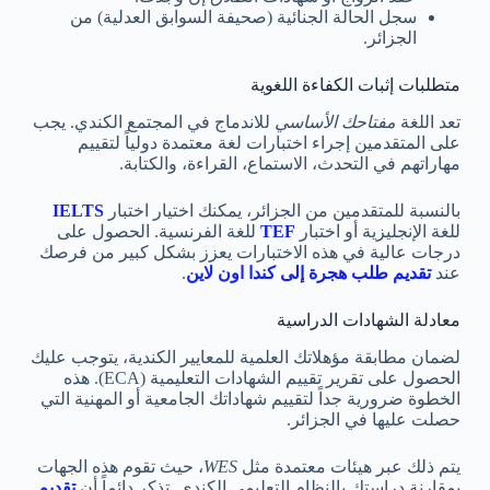
سجل الحالة الجنائية (صحيفة السوابق العدلية) من
الجزائر.
متطلبات إثبات الكفاءة اللغوية
تعد اللغة
مفتاحك الأساسي
للاندماج في المجتمع الكندي. يجب
على المتقدمين إجراء اختبارات لغة معتمدة دولياً لتقييم
مهاراتهم في التحدث، الاستماع، القراءة، والكتابة.
بالنسبة للمتقدمين من الجزائر، يمكنك اختيار اختبار
IELTS
للغة الإنجليزية أو اختبار
TEF
للغة الفرنسية. الحصول على
درجات عالية في هذه الاختبارات يعزز بشكل كبير من فرصك
عند
تقديم طلب هجرة إلى كندا اون لاين
.
معادلة الشهادات الدراسية
لضمان مطابقة مؤهلاتك العلمية للمعايير الكندية، يتوجب عليك
الحصول على تقرير تقييم الشهادات التعليمية (ECA). هذه
الخطوة ضرورية جداً لتقييم شهاداتك الجامعية أو المهنية التي
حصلت عليها في الجزائر.
يتم ذلك عبر هيئات معتمدة مثل
WES
، حيث تقوم هذه الجهات
بمقارنة دراستك بالنظام التعليمي الكندي. تذكر دائماً أن
تقديم