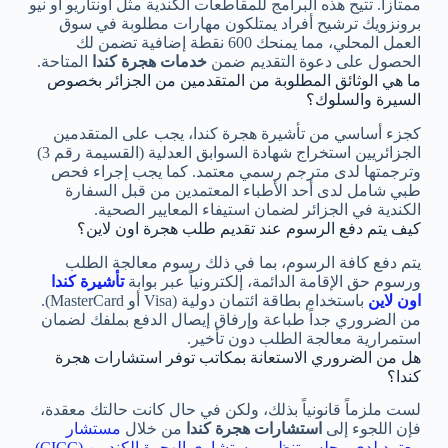
ممتازاً. تتيح هذه البرامج للمقاطعات الكندية مثل أونتاريو أو نيو
برونزويك ترشيح أفراد يمتلكون مهارات مطلوبة في سوق
العمل المحلي، مما يمنحك 600 نقطة إضافية تضمن لك
الحصول على دعوة التقديم ضمن
خدمات هجرة كندا
المتاحة.
ما هي الوثائق المطلوبة من المتقدمين من الجزائر بخصوص
السيرة والسلوك؟
كجزء أساسي من تأشيرة هجرة كندا، يجب على المتقدمين
الجزائريين استخراج شهادة السوابق العدلية (القسيمة رقم 3)
وترجمتها لدى مترجم رسمي معتمد. كما يجب إجراء فحص
طبي شامل لدى أحد الأطباء المعتمدين من قبل السفارة
الكندية في الجزائر لضمان استيفاء المعايير الصحية.
كيف يتم دفع الرسوم عند تقديم طلب هجرة اون لاين؟
يتم دفع كافة الرسوم، بما في ذلك رسوم معالجة الطلب
ورسوم حق الإقامة الدائمة، إلكترونياً عبر بوابة
تأشيرة كندا
اون لاين
باستخدام بطاقة ائتمان دولية (Visa أو MasterCard).
من الضروري جداً طباعة وإرفاق إيصال الدفع بملفك لضمان
استمرارية معالجة الطلب دون تأخير.
هل من الضروري الاستعانة بمكاتب توفر استشارات هجرة
كندا؟
لست ملزماً قانونياً بذلك، ولكن في حال كانت حالتك معقدة،
فإن اللجوء إلى
استشارات هجرة كندا
من خلال
مستشار
معتمد لدى مجلس تنظيم مستشاري الهجرة الكنديين (CICC)