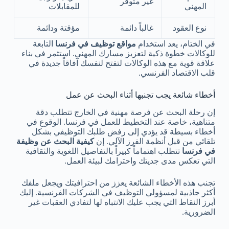
غير متوفر
المهني
للمقابلات
نوع العقود
غالباً دائمة
مؤقتة ودائمة
في الختام، يعد استخدام
مواقع توظيف في فرنسا
التابعة
للوكالات خطوة ذكية لتعزيز مسارك المهني. استثمر في بناء
علاقة قوية مع هذه الوكالات لتفتح لنفسك آفاقاً جديدة في
قلب الاقتصاد الفرنسي.
أخطاء شائعة يجب تجنبها أثناء البحث عن عمل
إن رحلة البحث عن فرصة مهنية في الخارج تتطلب دقة
متناهية، خاصة عند التخطيط للعمل في فرنسا. الوقوع في
أخطاء بسيطة قد يؤدي إلى رفض طلبك التوظيفي بشكل
تلقائي من قبل أنظمة الفرز الآلي. إن
كيفية البحث عن وظيفة
في فرنسا
تتطلب اهتماماً كبيراً بالتفاصيل اللغوية والثقافية
التي تعكس مدى جديتك واحترامك لبيئة العمل.
تجنب هذه الأخطاء الشائعة يعزز من احترافيتك ويجعل ملفك
أكثر جاذبية لمسؤولي التوظيف في الشركات الفرنسية. إليك
أبرز النقاط التي يجب عليك الانتباه لها لتفادي العقبات غير
الضرورية.