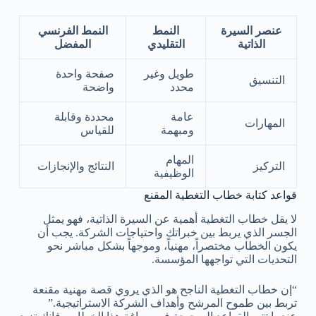
عنصر السيرة
النمط
النمط الفرنسي
الذاتية
التقليدي
المفضل
طويل وغير
صفحة واحدة
التنسيق
محدد
واضحة
عامة
محددة وقابلة
المهارات
ومبهمة
للقياس
المهام
التركيز
النتائج والإنجازات
الوظيفية
قواعد كتابة خطاب التغطية المقنع
لا يقل خطاب التغطية أهمية عن السيرة الذاتية، فهو يمثل
الجسر الذي يربط بين خبراتك واحتياجات الشركة. يجب أن
يكون الخطاب مختصراً، مهنياً، وموجهاً بشكل مباشر نحو
التحديات التي تواجهها المؤسسة.
“إن خطاب التغطية الناجح هو الذي يروي قصة مهنية مقنعة
تربط بين طموح المرشح وأهداف الشركة الاستراتيجية.”