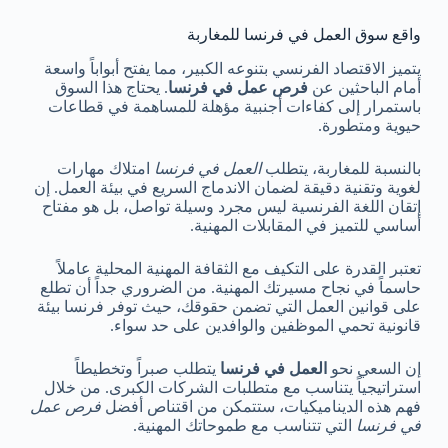
واقع سوق العمل في فرنسا للمغاربة
يتميز الاقتصاد الفرنسي بتنوعه الكبير، مما يفتح أبواباً واسعة
أمام الباحثين عن
فرص عمل في فرنسا
. يحتاج هذا السوق
باستمرار إلى كفاءات أجنبية مؤهلة للمساهمة في قطاعات
حيوية ومتطورة.
بالنسبة للمغاربة، يتطلب
العمل في فرنسا
امتلاك مهارات
لغوية وتقنية دقيقة لضمان الاندماج السريع في بيئة العمل. إن
إتقان اللغة الفرنسية ليس مجرد وسيلة تواصل، بل هو مفتاح
أساسي للتميز في المقابلات المهنية.
تعتبر القدرة على التكيف مع الثقافة المهنية المحلية عاملاً
حاسماً في نجاح مسيرتك المهنية. من الضروري جداً أن تطلع
على قوانين العمل التي تضمن حقوقك، حيث توفر فرنسا بيئة
قانونية تحمي الموظفين والوافدين على حد سواء.
إن السعي نحو
العمل في فرنسا
يتطلب صبراً وتخطيطاً
استراتيجياً يتناسب مع متطلبات الشركات الكبرى. من خلال
فهم هذه الديناميكيات، ستتمكن من اقتناص أفضل
فرص عمل
في فرنسا
التي تتناسب مع طموحاتك المهنية.