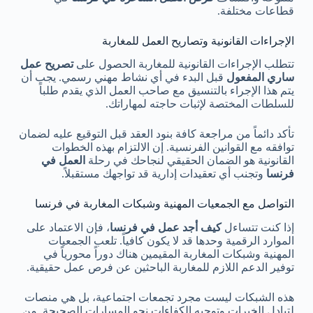
قطاعات مختلفة.
الإجراءات القانونية وتصاريح العمل للمغاربة
تتطلب الإجراءات القانونية للمغاربة الحصول على
تصريح عمل
ساري المفعول
قبل البدء في أي نشاط مهني رسمي. يجب أن
يتم هذا الإجراء بالتنسيق مع صاحب العمل الذي يقدم طلباً
للسلطات المختصة لإثبات حاجته لمهاراتك.
تأكد دائماً من مراجعة كافة بنود العقد قبل التوقيع عليه لضمان
توافقه مع القوانين الفرنسية. إن الالتزام بهذه الخطوات
القانونية هو الضمان الحقيقي لنجاحك في رحلة
العمل في
فرنسا
وتجنب أي تعقيدات إدارية قد تواجهك مستقبلاً.
التواصل مع الجمعيات المهنية وشبكات المغاربة في فرنسا
إذا كنت تتساءل
كيف أجد عمل في فرنسا
، فإن الاعتماد على
الموارد الرقمية وحدها قد لا يكون كافياً. تلعب الجمعيات
المهنية وشبكات المغاربة المقيمين هناك دوراً محورياً في
توفير الدعم اللازم للمغاربة الباحثين عن فرص عمل حقيقية.
هذه الشبكات ليست مجرد تجمعات اجتماعية، بل هي منصات
لتبادل الخبرات وتوجيه الكفاءات نحو المسارات الصحيحة. من