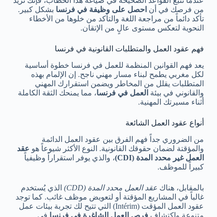
عندما تتبع القواعد الصحيحة في صياغة هذا الخطاب، فإنك تزيد
من فرصك في أن
احصل على وظيفة في فرنسا
بشكل كبير.
تأكد دائماً من مراجعة اللغة والتأكد من خلوها من الأخطاء
النحوية لتعكس مستوى عالٍ من الإتقان.
فهم عقود العمل والمتطلبات القانونية في فرنسا
يعد فهم القوانين المنظمة للعمل في فرنسا خطوة أساسية
لكل مغربي يطمح لبناء مسار مهني ناجح. إن الإلمام بهذه
المتطلبات يقلل من المخاطر ويضمن استقرارك المهني
والقانوني في بيئة
العمل في فرنسا
، مما يمنحك الثقة الكاملة
أثناء مسيرتك المهنية.
أنواع عقود العمل الشائعة
من الضروري جداً فهم الفرق بين عقود العمل الدائمة
والمؤقتة لضمان حقوقك القانونية. النوع الأكثر شيوعاً هو
عقد
العمل غير محدد المدة (CDI)
، والذي يوفر استقراراً وظيفياً
كبيراً للموظف.
بالمقابل، هناك
عقد العمل محدد المدة (CDD)
الذي يُستخدم
غالباً في المشاريع المؤقتة أو لتعويض موظف غائب. كما توجد
عقود العمل المؤقت (Intérim) التي تتيح لك تجربة بيئات عمل
متنوعة واكتشاف
فرص العمل الشاغرة في فرنسا
في