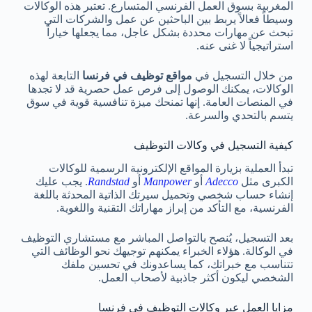
المغربية بسوق العمل الفرنسي المتسارع. تعتبر هذه الوكالات
وسيطاً فعالاً يربط بين الباحثين عن عمل والشركات التي
تبحث عن مهارات محددة بشكل عاجل، مما يجعلها خياراً
استراتيجياً لا غنى عنه.
من خلال التسجيل في
مواقع توظيف في فرنسا
التابعة لهذه
الوكالات، يمكنك الوصول إلى فرص عمل حصرية قد لا تجدها
في المنصات العامة. إنها تمنحك ميزة تنافسية قوية في سوق
يتسم بالتحدي والسرعة.
كيفية التسجيل في وكالات التوظيف
تبدأ العملية بزيارة المواقع الإلكترونية الرسمية للوكالات
الكبرى مثل
Adecco
أو
Manpower
أو
Randstad
. يجب عليك
إنشاء حساب شخصي وتحميل سيرتك الذاتية المحدثة باللغة
الفرنسية، مع التأكد من إبراز مهاراتك التقنية واللغوية.
بعد التسجيل، يُنصح بالتواصل المباشر مع مستشاري التوظيف
في الوكالة. هؤلاء الخبراء يمكنهم توجيهك نحو الوظائف التي
تتناسب مع خبراتك، كما يساعدونك في تحسين ملفك
الشخصي ليكون أكثر جاذبية لأصحاب العمل.
مزايا العمل عبر وكالات التوظيف في فرنسا