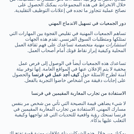
خلال الانخراط في هذه المجموعات، يمكنك الحصول على
نصائح عملية تتجاوز ما تجده في إعلانات التوظيف التقليدية.
دور الجمعيات في تسهيل الاندماج المهني
تساهم الجمعيات المهنية في تقليص الفجوة بين المهارات التي
تمتلكها ومتطلبات السوق الفرنسي. تقدم هذه الجهات
استشارات مهنية متخصصة
تساعدك على فهم ثقافة العمل
المحلية وكيفية إبراز نقاط قوتك أمام أصحاب العمل.
تساعدك هذه الجمعيات أيضاً في الوصول إلى فرص عمل
مخفية لا يتم الإعلان عنها في المواقع العامة. إنها توفر بيئة
آمنة لطرح الأسئلة حول
كيف أجد عمل في فرنسا
والحصول
على إجابات دقيقة من أشخاص خاضوا التجربة بالفعل.
الاستفادة من تجارب المغاربة المقيمين في فرنسا
لا شيء يضاهي قيمة النصيحة التي تأتي من شخص مر بنفس
مسارك المهني. الاستفادة من تجارب المغاربة المقيمين في
فرنسا تمنحك رؤية واقعية للتحديات التي قد تواجهها وكيفية
التغلب عليها بذكاء.
يمكنك من خلال هذه الشبكات بناء علاقات مهنية قوية تفتح لك