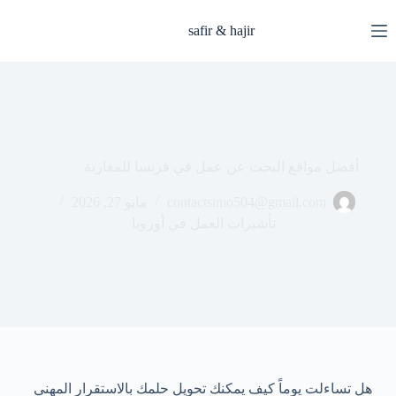
safir & hajir
أفضل مواقع البحث عن عمل في فرنسا للمغاربة
contactsimo504@gmail.com
مايو 27, 2026
تأشيرات العمل في أوروبا
هل تساءلت يوماً كيف يمكنك تحويل حلمك بالاستقرار المهني