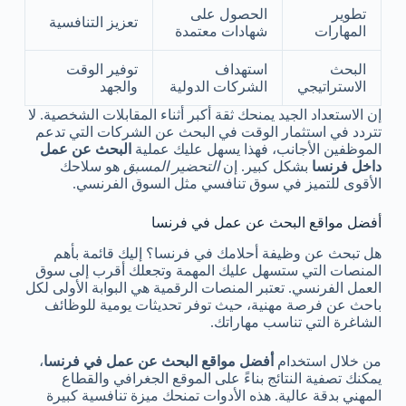
تطوير
الحصول على
تعزيز التنافسية
المهارات
شهادات معتمدة
البحث
استهداف
توفير الوقت
الاستراتيجي
الشركات الدولية
والجهد
إن الاستعداد الجيد يمنحك ثقة أكبر أثناء المقابلات الشخصية. لا
تتردد في استثمار الوقت في البحث عن الشركات التي تدعم
الموظفين الأجانب، فهذا يسهل عليك عملية
البحث عن عمل
داخل فرنسا
بشكل كبير. إن
التحضير المسبق
هو سلاحك
الأقوى للتميز في سوق تنافسي مثل السوق الفرنسي.
أفضل مواقع البحث عن عمل في فرنسا
هل تبحث عن وظيفة أحلامك في فرنسا؟ إليك قائمة بأهم
المنصات التي ستسهل عليك المهمة وتجعلك أقرب إلى سوق
العمل الفرنسي. تعتبر المنصات الرقمية هي البوابة الأولى لكل
باحث عن فرصة مهنية، حيث توفر تحديثات يومية للوظائف
الشاغرة التي تناسب مهاراتك.
من خلال استخدام
أفضل مواقع البحث عن عمل في فرنسا
،
يمكنك تصفية النتائج بناءً على الموقع الجغرافي والقطاع
المهني بدقة عالية. هذه الأدوات تمنحك ميزة تنافسية كبيرة