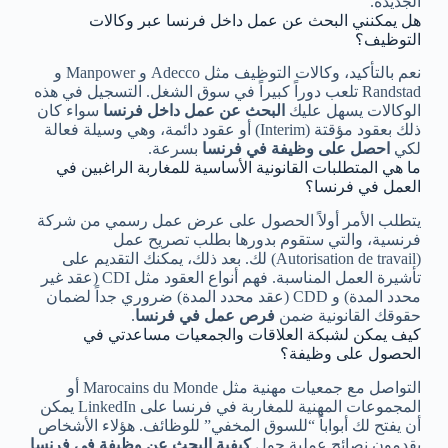
الجديدة.
هل يمكنني البحث عن عمل داخل فرنسا عبر وكالات
التوظيف؟
نعم بالتأكيد، وكالات التوظيف مثل Adecco و Manpower و
Randstad تلعب دوراً كبيراً في سوق الشغل. التسجيل في هذه
الوكالات يسهل عليك
البحث عن عمل داخل فرنسا
سواء كان
ذلك بعقود مؤقتة (Interim) أو عقود دائمة، وهي وسيلة فعالة
لكي
احصل على وظيفة في فرنسا
بسرعة.
ما هي المتطلبات القانونية الأساسية للمغاربة الراغبين في
العمل في فرنسا؟
يتطلب الأمر أولاً الحصول على عرض عمل رسمي من شركة
فرنسية، والتي ستقوم بدورها بطلب تصريح عمل
(Autorisation de travail) لك. بعد ذلك، يمكنك التقديم على
تأشيرة العمل المناسبة. فهم أنواع العقود مثل CDI (عقد غير
محدد المدة) و CDD (عقد محدد المدة) ضروري جداً لضمان
حقوقك القانونية ضمن
فرص عمل في فرنسا
.
كيف يمكن لشبكة العلاقات والجمعيات مساعدتي في
الحصول على وظيفة؟
التواصل مع جمعيات مهنية مثل Marocains du Monde أو
المجموعات المهنية للمغاربة في فرنسا على LinkedIn يمكن
أن يفتح لك أبواباً “للسوق المخفي” للوظائف. هؤلاء الأشخاص
يقدمون نصائح عملية حول
كيفية البحث عن وظيفة في فرنسا