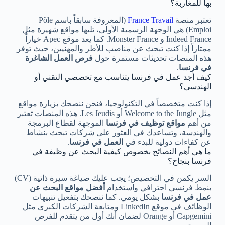
بها للمغاربة؟
تعتبر منصة
France Travail
(المعروفة سابقاً باسم Pôle
Emploi) هي الوجهة الرسمية الأولى، تليها مواقع شهيرة مثل
Indeed France و Monster France. كما يعد موقع Apec خياراً
ممتازاً إذا كنت تبحث عن مناصب للأطر والمهنيين، حيث توفر
هذه المنصات تحديثات مستمرة حول
فرص العمل الشاغرة
في فرنسا
.
كيف أجد عمل في فرنسا يتناسب مع تخصصي التقني أو
الهندسي؟
إذا كنت متخصصاً في التكنولوجيا، فنحن ننصحك بزيارة مواقع
مثل Welcome to the Jungle أو Les Jeudis. هذه المنصات تعتبر
من أهم
مواقع توظيف في فرنسا
الموجهة لقطاع البرمجة
والهندسة، وتساعدك في العثور على شركات تبحث بنشاط
عن كفاءات دولية للبدء في
العمل في فرنسا
.
ما هي أهم النصائح بخصوص كيفية البحث عن وظيفة في
فرنسا بنجاح؟
السر يكمن في التخصيص؛ يجب عليك صياغة سيرة ذاتية (CV)
بنمط فرنسي احترافي واستخدام
أفضل مواقع البحث عن
عمل في فرنسا
بشكل يومي. كما ننصحك بتفعيل تنبيهات
الوظائف في موقع LinkedIn ومتابعة الشركات الكبرى مثل
Capgemini أو Orange لضمان أنك أول من يتقدم للفرص