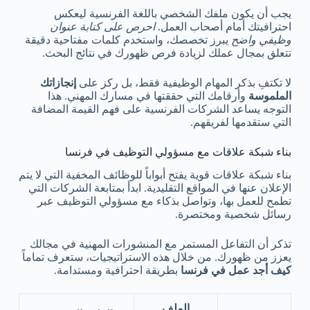
يجب أن يكون ملفك الشخصي باللغة الفرنسية ليعكس
احترافيتك أمام أصحاب العمل.
احرص على كتابة عنوان
وظيفي واضح
يبرز تخصصك، واستخدم كلمات مفتاحية دقيقة
تتعلق بمجال عملك لزيادة فرص ظهورك في نتائج البحث.
لا تكتفِ بذكر المهام الوظيفية فقط، بل ركز على
إنجازاتك
الملموسة
وأرقامك التي حققتها في مسارك المهني. هذا
التوجه يساعد الشركات الفرنسية على فهم القيمة المضافة
التي ستقدمها لفريقهم.
بناء شبكة علاقات مع مسؤولي التوظيف في فرنسا
بناء شبكة علاقات قوية يفتح أبواباً للوظائف المخفية التي لا يتم
الإعلان عنها في المواقع التقليدية. ابدأ بمتابعة الشركات التي
تطمح للعمل بها، وتواصل بذكاء مع مسؤولي التوظيف عبر
رسائل شخصية ومختصرة.
تذكر أن التفاعل المستمر مع المنشورات المهنية في مجالك
يعزز من ظهورك. من خلال هذه الاستراتيجيات، ستعرف تماماً
كيف أجد عمل في فرنسا
بطريقة احترافية ومستدامة.
الملف