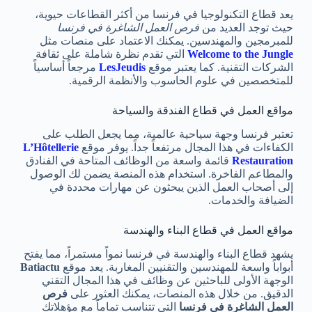
يعد قطاع التكنولوجيا في فرنسا من أكثر القطاعات حيوية،
حيث توجد العديد من
فرص العمل الشاغرة في فرنسا
للمبرمجين والمهندسين. يمكنك الاعتماد على منصات مثل
Welcome to the Jungle
التي تقدم نظرة شاملة على ثقافة
الشركات التقنية. كما يعتبر موقع
LesJeudis
مرجعاً أساسياً
للمتخصصين في علوم الحاسوب والأنظمة الرقمية.
مواقع العمل في قطاع الفندقة والسياحة
تعتبر فرنسا وجهة سياحية عالمية، مما يجعل الطلب على
الكفاءات في هذا المجال مرتفعاً جداً. يوفر موقع
L’Hôtellerie
Restauration
قائمة واسعة من الوظائف المتاحة في الفنادق
والمطاعم الفاخرة. استخدام هذه المنصة يضمن لك الوصول
إلى أصحاب العمل الذين يبحثون عن مهارات محددة في
الضيافة والخدمات.
مواقع العمل في قطاع البناء والهندسة
يشهد قطاع البناء والهندسة في فرنسا نمواً مستمراً، مما يفتح
أبواباً واسعة للمهندسين والتقنيين المغاربة. يعد موقع
Batiactu
الوجهة الأولى للباحثين عن وظائف في هذا المجال التقني
الدقيق. من خلال هذه المنصات، يمكنك العثور على
فرص
العمل الشاغرة في فرنسا
التي تتناسب تماماً مع مؤهلاتك