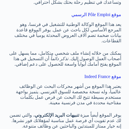
وتساعدك في تنظيم رحلة بحثك بشكل احترافي.
موقع Pôle Emploi الرسمي
يعد هذا الموقع الوكالة الوطنية للتشغيل في فرنسا، وهو
المرجع الأساسي لكل باحث عن عمل. يوفر الموقع قاعدة
بيانات ضخمة تضم آلاف العروض المحدثة يومياً في مختلف
القطاعات.
يمكنك من خلاله إنشاء ملف شخصي متكامل، مما يسهل على
أصحاب العمل الوصول إليك.
تذكر دائماً
أن التسجيل في هذا
الموقع يفتح أمامك أبواباً واسعة للحصول على دعم إضافي.
موقع Indeed France
يعتبر هذا الموقع من أشهر محركات البحث عن الوظائف
عالمياً، وله نسخة مخصصة للسوق الفرنسي. يتميز بواجهة
مستخدم بسيطة تتيح لك البحث عن فرص عمل بكلمات
مفتاحية محددة في مدن فرنسية معينة.
يوفر الموقع أيضاً ميزة
تنبيهات البريد الإلكتروني
، والتي تضمن
لك عدم تفويت أي فرصة عمل مناسبة لمؤهلاتك فور نشرها.
إنه خيار ممتاز للمبتدئين والباحثين عن وظائف متنوعة.