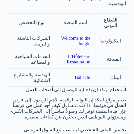
الهندسية.
القطاع
اسم المنصة
نوع التخصص
المهني
Welcome to the
الشركات الناشئة
التكنولوجيا
Jungle
والبرمجة
L’Hôtellerie
الخدمات السياحية
الفندقة
Restauration
والمطاعم
الهندسة والمشاريع
البناء
Batiactu
الإنشائية
استخدام لينكد إن بفعالية للوصول إلى أصحاب العمل
يعتبر موقع لينكد إن البوابة الرقمية الأهم للوصول إلى فرص
العمل في فرنسا
. إذا كنت تتساءل
كيف أجد عمل في فرنسا
،
فإن هذه المنصة توفر لك وصولاً مباشراً إلى الشركات الكبرى
ومسؤولي التوظيف الذين يبحثون عن كفاءات متميزة.
تحسين الملف الشخصي ليتناسب مع السوق الفرنسي